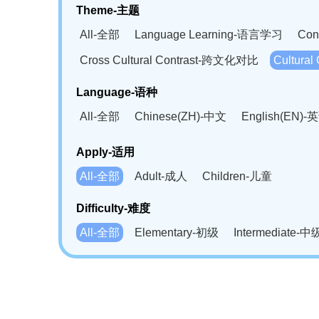
Theme-主题
All-全部
Language Learning-语言学习
Con
Cross Cultural Contrast-跨文化对比
Cultura
Language-语种
All-全部
Chinese(ZH)-中文
English(EN)-
German(DE)-德语
Portuguese(PT)-葡萄牙语
Apply-适用
Bahasa Melayu(MS)-马来语
Laotian(LO)-
All-全部
Adult-成人
Children-儿童
Swahili(SW)-斯瓦西里语
Kampuchea(KH)
Difficulty-难度
All-全部
Elementary-初级
Intermediate-中