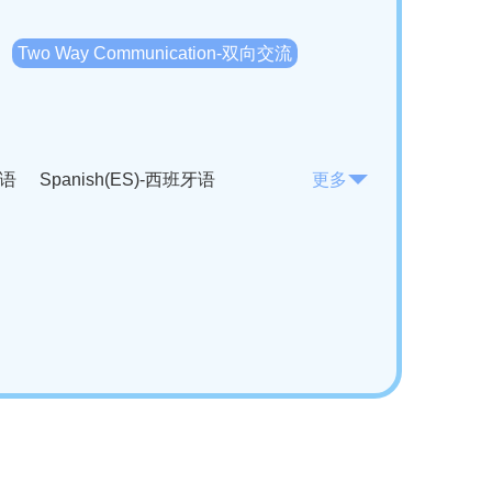
Two Way Communication-双向交流
法语
Spanish(ES)-西班牙语
更多
KO)-韩语
Vietnamese(VI)-越南语
ian(RO)-罗马尼亚语