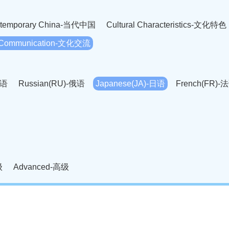
temporary China-当代中国
Cultural Characteristics-文化特色
l Communication-文化交流
英语
Russian(RU)-俄语
Japanese(JA)-日语
French(FR)-
Thai language(TH)-泰语
Arabic(AR)-阿拉伯语
Korean(
老挝语
Czech(CS)-捷克语
Hungarian(HU)-匈牙利语
Roman
-柬埔寨语
Mongolian(MN)-蒙古语
级
Advanced-高级