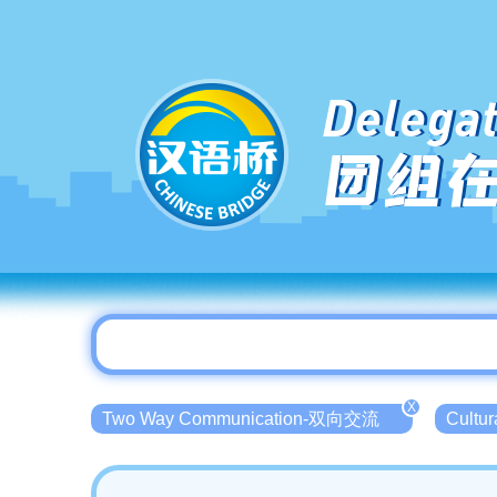
Delegat
团组
X
Two Way Communication-双向交流
Cultu