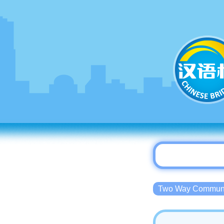
Two Way Commu