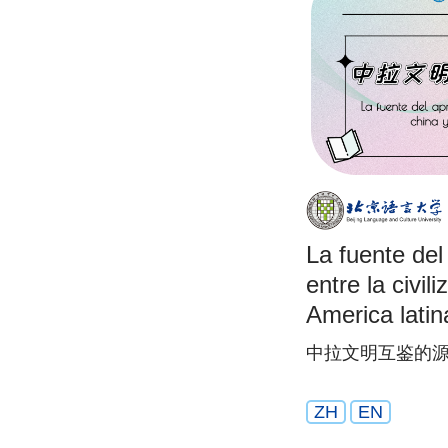
La fuente del
entre la civil
America latina
中拉文明互鉴的源
ZH
EN