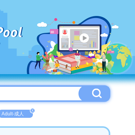
Pool
X
Adult-成人