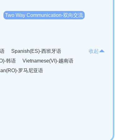
Two Way Communication-双向交流
法语
Spanish(ES)-西班牙语
收起
KO)-韩语
Vietnamese(VI)-越南语
ian(RO)-罗马尼亚语