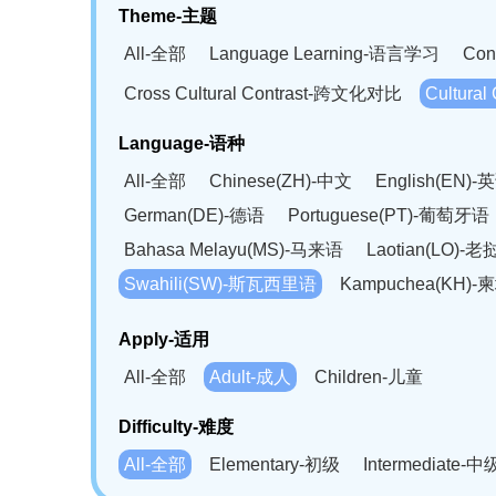
Theme-主题
All-全部
Language Learning-语言学习
Con
Cross Cultural Contrast-跨文化对比
Cultura
Language-语种
All-全部
Chinese(ZH)-中文
English(EN)-
German(DE)-德语
Portuguese(PT)-葡萄牙语
Bahasa Melayu(MS)-马来语
Laotian(LO)-
Swahili(SW)-斯瓦西里语
Kampuchea(KH)
Apply-适用
All-全部
Adult-成人
Children-儿童
Difficulty-难度
All-全部
Elementary-初级
Intermediate-中