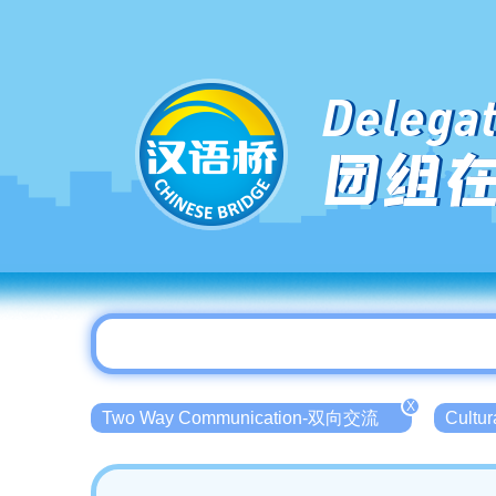
Delegat
团组
X
Two Way Communication-双向交流
Cultu