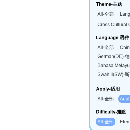
Theme-主题
All-全部
Lan
Cross Cultur
Language-语种
All-全部
Chi
German(DE)-
Bahasa Mela
Swahili(SW
Apply-适用
All-全部
Adu
Difficulty-难度
All-全部
Ele