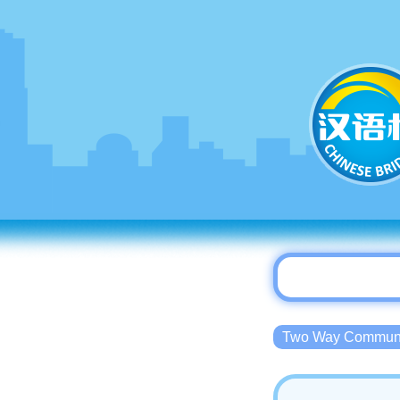
Two Way Commu