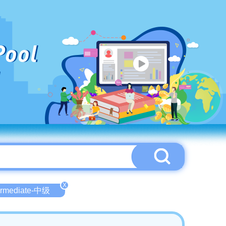
Pool
X
ermediate-中级