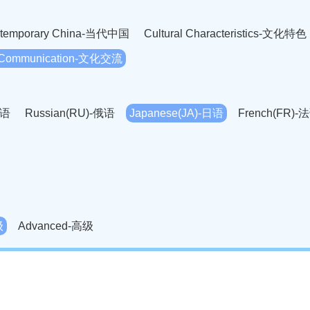
temporary China-当代中国
Cultural Characteristics-文化特色
l Communication-文化交流
英语
Russian(RU)-俄语
Japanese(JA)-日语
French(FR)-
Thai language(TH)-泰语
Arabic(AR)-阿拉伯语
Korean(
老挝语
Czech(CS)-捷克语
Hungarian(HU)-匈牙利语
Roman
-柬埔寨语
Mongolian(MN)-蒙古语
级
Advanced-高级