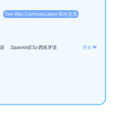
Two Way Communication-双向交流
法语
Spanish(ES)-西班牙语
更多
KO)-韩语
Vietnamese(VI)-越南语
ian(RO)-罗马尼亚语