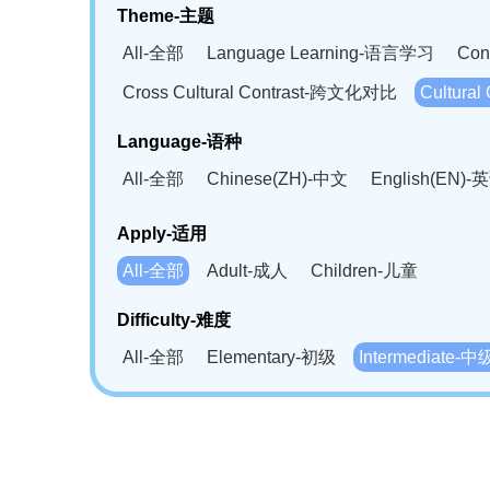
Theme-主题
All-全部
Language Learning-语言学习
Con
Cross Cultural Contrast-跨文化对比
Cultura
Language-语种
All-全部
Chinese(ZH)-中文
English(EN)-
German(DE)-德语
Portuguese(PT)-葡萄牙语
Apply-适用
Bahasa Melayu(MS)-马来语
Laotian(LO)-
All-全部
Adult-成人
Children-儿童
Swahili(SW)-斯瓦西里语
Kampuchea(KH)
Difficulty-难度
All-全部
Elementary-初级
Intermediate-中