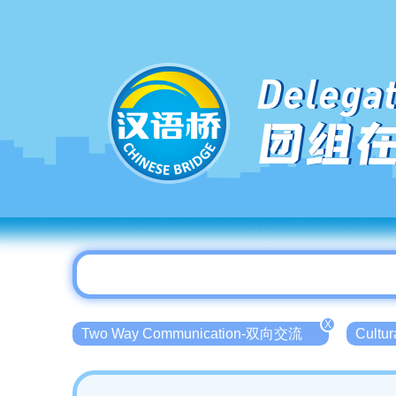
Delegat
团组
X
Two Way Communication-双向交流
Cultu