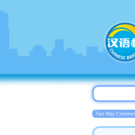
Two Way Commu