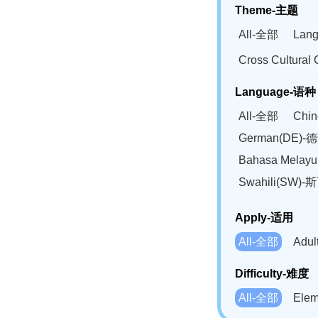
Theme-主题
All-全部
Lan
Cross Cultur
Language-语种
All-全部
Chi
German(DE)-
Bahasa Mela
Swahili(SW
Apply-适用
All-全部
Adu
Difficulty-难度
All-全部
Ele