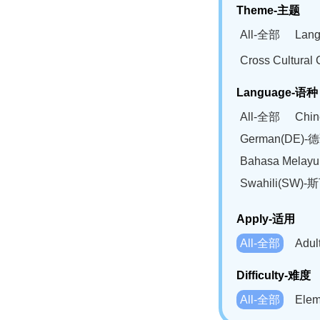
Theme-主题
All-全部
Lan
Cross Cultur
Language-语种
All-全部
Chi
German(DE)-
Bahasa Mela
Swahili(SW
Apply-适用
All-全部
Adu
Difficulty-难度
All-全部
Ele