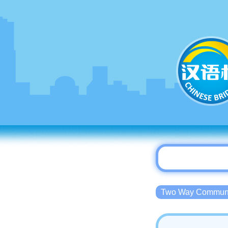
Two Way Commu