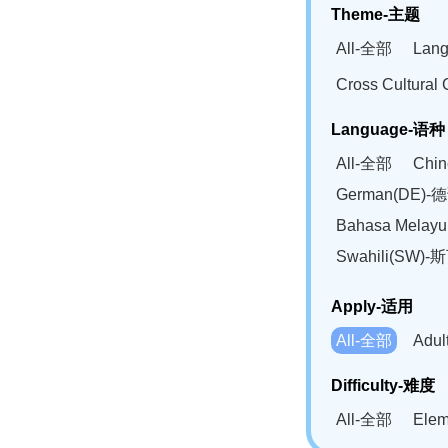
Theme-主题
All-全部
Lan
Cross Cultur
Language-语种
All-全部
Chi
German(DE)-
Bahasa Mela
Swahili(SW
Apply-适用
All-全部
Adu
Difficulty-难度
All-全部
Ele