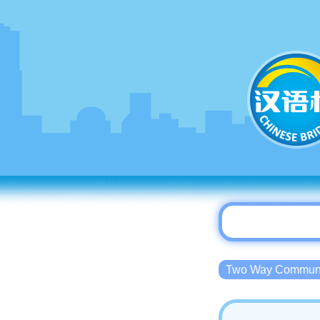
Two Way Commu