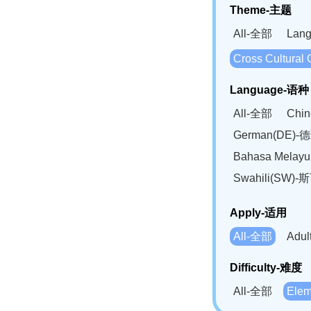
Theme-主题
All-全部
Lan
Cross Cultur
Language-语种
All-全部
Chi
German(DE)-
Bahasa Mela
Swahili(SW
Apply-适用
All-全部
Adu
Difficulty-难度
All-全部
Ele