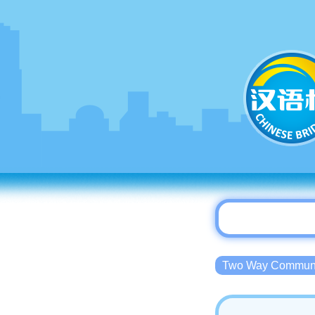
Two Way Commu