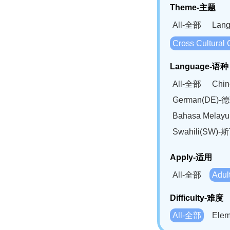
Theme-主题
All-全部
Lan
Cross Cultur
Language-语种
All-全部
Chi
German(DE)-
Bahasa Mela
Swahili(SW
Apply-适用
All-全部
Adu
Difficulty-难度
All-全部
Ele