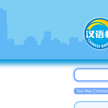
Two Way Commu