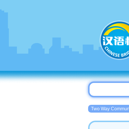
Two Way Commu