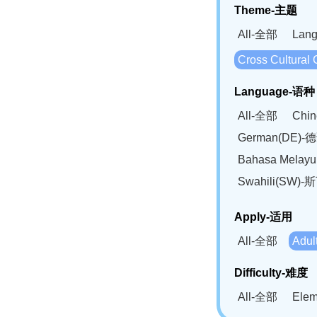
Theme-主题
All-全部
Lan
Cross Cultur
Language-语种
All-全部
Chi
German(DE)-
Bahasa Mela
Swahili(SW
Apply-适用
All-全部
Adu
Difficulty-难度
All-全部
Ele