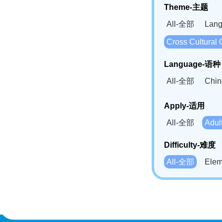
Theme-主题
All-全部
Lan
Cross Cultur
Language-语种
All-全部
Chi
German(DE)-
Apply-适用
Bahasa Mela
All-全部
Adu
Swahili(SW
Difficulty-难度
All-全部
Ele