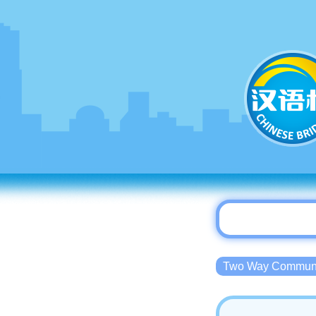
Two Way Commu