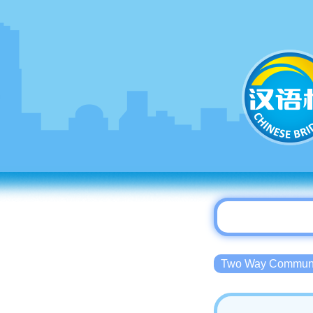
Two Way Commu