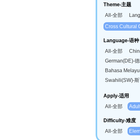
Theme-主题
All-全部
Lan
Cross Cultur
Language-语种
All-全部
Chi
German(DE)-
Bahasa Mela
Swahili(SW
Apply-适用
All-全部
Adu
Difficulty-难度
All-全部
Ele