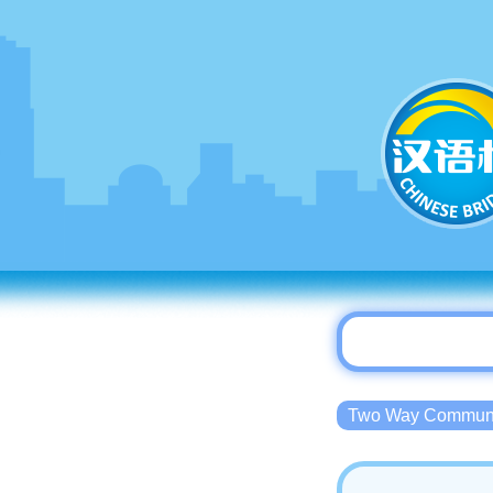
Two Way Commu