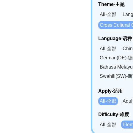
Theme-主题
All-全部
Lan
Cross Cultur
Language-语种
All-全部
Chi
German(DE)-
Bahasa Mela
Swahili(SW
Apply-适用
All-全部
Adu
Difficulty-难度
All-全部
Ele