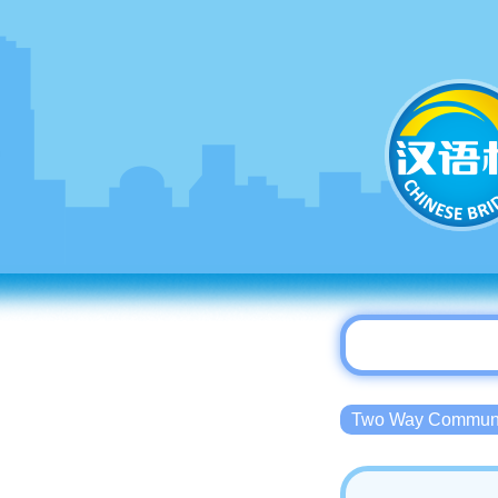
Two Way Commu