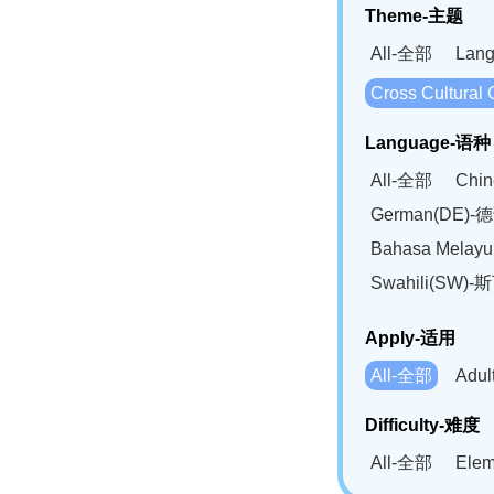
Theme-主题
All-全部
Lan
Cross Cultur
Language-语种
All-全部
Chi
German(DE)-
Bahasa Mela
Swahili(SW
Apply-适用
All-全部
Adu
Difficulty-难度
All-全部
Ele