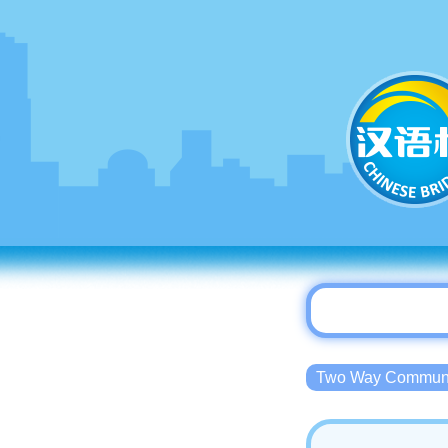
Two Way Commu