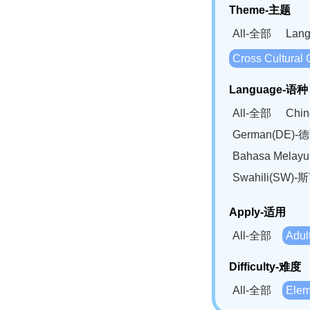
Theme-主题
All-全部
Lan
Cross Cultur
Language-语种
All-全部
Chi
German(DE)-
Bahasa Mela
Swahili(SW
Apply-适用
All-全部
Adu
Difficulty-难度
All-全部
Ele