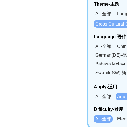
Theme-主题
All-全部
Lan
Cross Cultur
Language-语种
All-全部
Chi
German(DE)-
Bahasa Mela
Swahili(SW
Apply-适用
All-全部
Adu
Difficulty-难度
All-全部
Ele