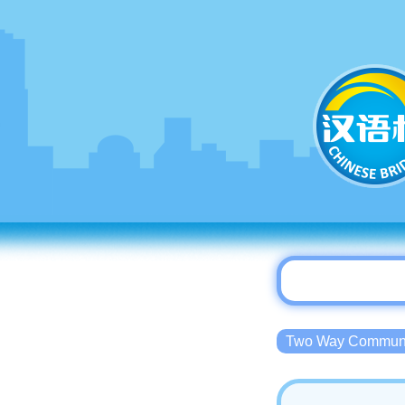
Two Way Commu