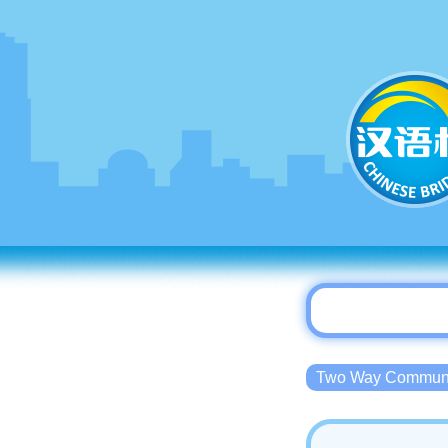
Two Way Commu