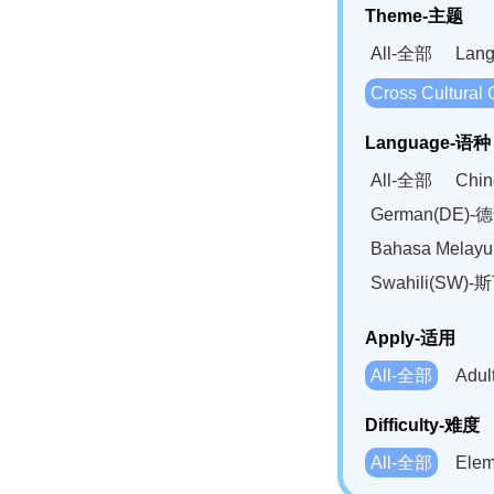
Theme-主题
All-全部
Lan
Cross Cultur
Language-语种
All-全部
Chi
German(DE)-
Bahasa Mela
Swahili(SW
Apply-适用
All-全部
Adu
Difficulty-难度
All-全部
Ele