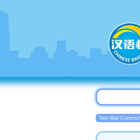
Two Way Commu