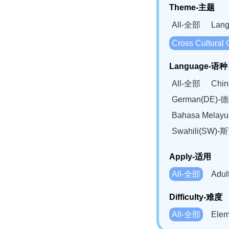
Theme-主题
All-全部
Lan
Cross Cultur
Language-语种
All-全部
Chi
German(DE)-
Bahasa Mela
Swahili(SW
Apply-适用
All-全部
Adu
Difficulty-难度
All-全部
Ele