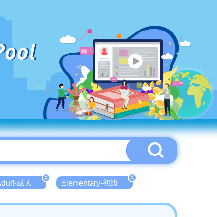
Pool
X
X
Adult-成人
Elementary-初级