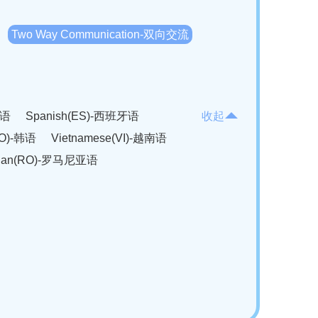
Two Way Communication-双向交流
法语
Spanish(ES)-西班牙语
收起
KO)-韩语
Vietnamese(VI)-越南语
ian(RO)-罗马尼亚语