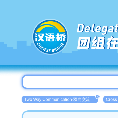
Delegat
团组
X
Two Way Communication-双向交流
Cross