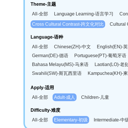
Theme-主题
All-全部
Language Learning-语言学习
Con
Cross Cultural Contrast-跨文化对比
Cultura
Language-语种
All-全部
Chinese(ZH)-中文
English(EN)-
German(DE)-德语
Portuguese(PT)-葡萄牙语
Bahasa Melayu(MS)-马来语
Laotian(LO)-
Swahili(SW)-斯瓦西里语
Kampuchea(KH)
Apply-适用
All-全部
Adult-成人
Children-儿童
Difficulty-难度
All-全部
Elementary-初级
Intermediate-中