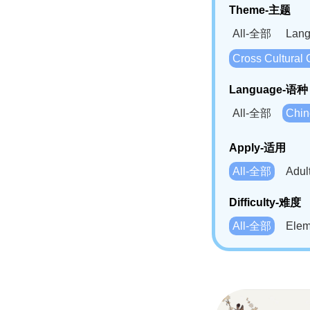
Theme-主题
All-全部
Lan
Cross Cultur
Language-语种
All-全部
Chi
German(DE)-
Apply-适用
Bahasa Mela
All-全部
Adu
Swahili(SW
Difficulty-难度
All-全部
Ele