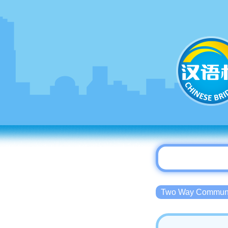
Two Way Commu