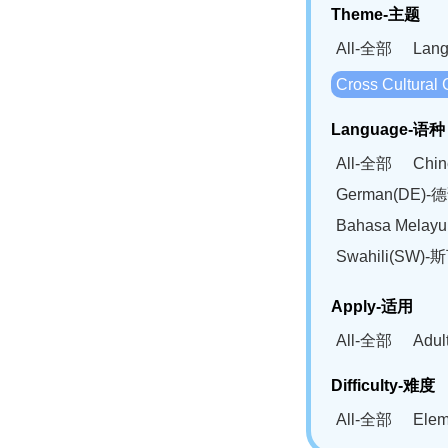
Theme-主题
All-全部
Lan
Cross Cultur
Language-语种
All-全部
Chi
German(DE)-
Bahasa Mela
Swahili(SW
Apply-适用
All-全部
Adu
Difficulty-难度
All-全部
Ele