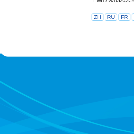
ZH
RU
FR