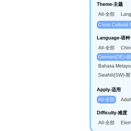
Theme-主题
All-全部
Lan
Cross Cultur
Language-语种
All-全部
Chi
German(DE)-
Bahasa Mela
Swahili(SW
Apply-适用
All-全部
Adu
Difficulty-难度
All-全部
Ele