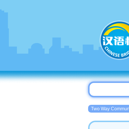
Two Way Commu