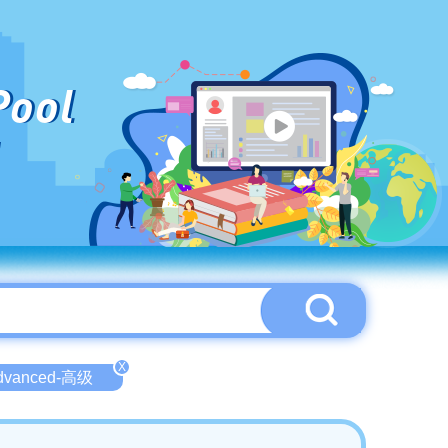
Pool
X
dvanced-高级