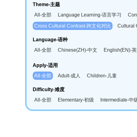
Theme-主题
All-全部
Language Learning-语言学习
Con
Cross Cultural Contrast-跨文化对比
Cultura
Language-语种
All-全部
Chinese(ZH)-中文
English(EN)-
German(DE)-德语
Portuguese(PT)-葡萄牙语
Apply-适用
Bahasa Melayu(MS)-马来语
Laotian(LO)-
All-全部
Adult-成人
Children-儿童
Swahili(SW)-斯瓦西里语
Kampuchea(KH)
Difficulty-难度
All-全部
Elementary-初级
Intermediate-中