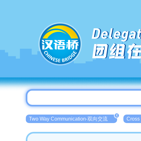
Delegat
团组
X
Two Way Communication-双向交流
Cross