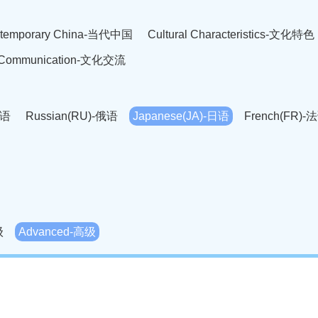
temporary China-当代中国
Cultural Characteristics-文化特色
l Communication-文化交流
英语
Russian(RU)-俄语
Japanese(JA)-日语
French(FR)-
Thai language(TH)-泰语
Arabic(AR)-阿拉伯语
Korean(
老挝语
Czech(CS)-捷克语
Hungarian(HU)-匈牙利语
Roman
-柬埔寨语
Mongolian(MN)-蒙古语
级
Advanced-高级