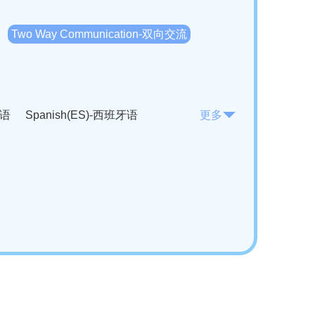
Two Way Communication-双向交流
法语
Spanish(ES)-西班牙语
更多
KO)-韩语
Vietnamese(VI)-越南语
ian(RO)-罗马尼亚语