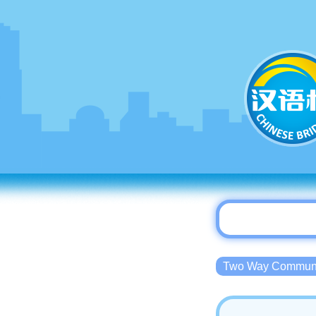
Two Way Commu