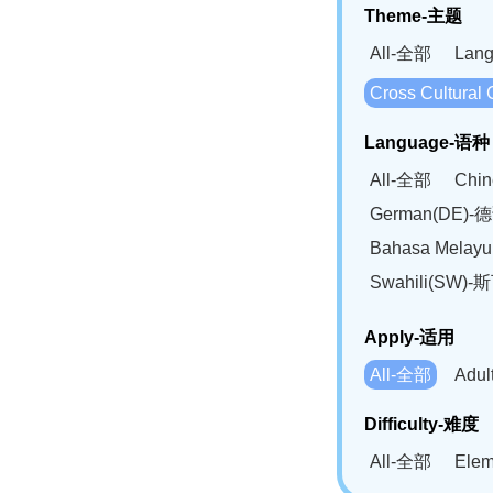
Theme-主题
All-全部
Lan
Cross Cultur
Language-语种
All-全部
Chi
German(DE)-
Bahasa Mela
Swahili(SW
Apply-适用
All-全部
Adu
Difficulty-难度
All-全部
Ele