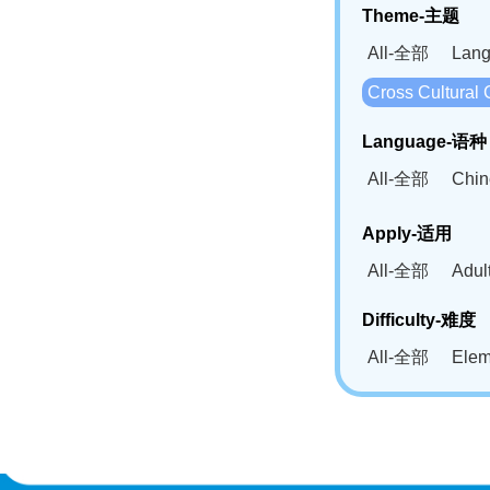
Theme-主题
All-全部
Lan
Cross Cultur
Language-语种
All-全部
Chi
German(DE)-
Apply-适用
Bahasa Mela
All-全部
Adu
Swahili(SW
Difficulty-难度
All-全部
Ele