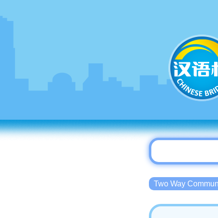
Two Way Commu