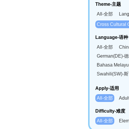
Theme-主题
All-全部
Lan
Cross Cultur
Language-语种
All-全部
Chi
German(DE)-
Bahasa Mela
Swahili(SW
Apply-适用
All-全部
Adu
Difficulty-难度
All-全部
Ele