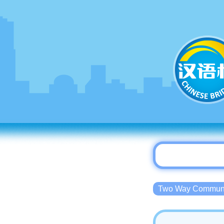
Two Way Commu