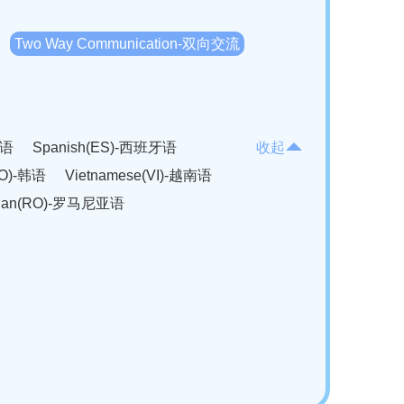
Two Way Communication-双向交流
法语
Spanish(ES)-西班牙语
收起
KO)-韩语
Vietnamese(VI)-越南语
ian(RO)-罗马尼亚语