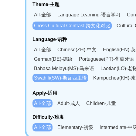
Theme-主题
All-全部
Language Learning-语言学习
Con
Cross Cultural Contrast-跨文化对比
Cultura
Language-语种
All-全部
Chinese(ZH)-中文
English(EN)-
German(DE)-德语
Portuguese(PT)-葡萄牙语
Bahasa Melayu(MS)-马来语
Laotian(LO)-
Swahili(SW)-斯瓦西里语
Kampuchea(KH)
Apply-适用
All-全部
Adult-成人
Children-儿童
Difficulty-难度
All-全部
Elementary-初级
Intermediate-中