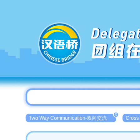
Delegat
团组
X
Two Way Communication-双向交流
Cross