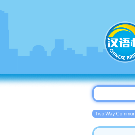
Two Way Commu