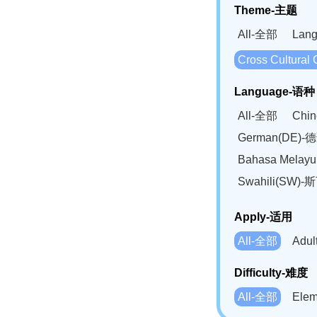
Theme-主题
All-全部
Lan
Cross Cultur
Language-语种
All-全部
Chi
German(DE)-
Bahasa Mela
Swahili(SW
Apply-适用
All-全部
Adu
Difficulty-难度
All-全部
Ele