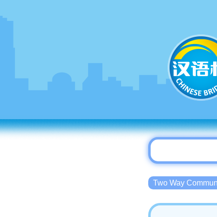
Two Way Commu