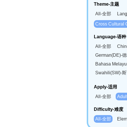
Theme-主题
All-全部
Lan
Cross Cultur
Language-语种
All-全部
Chi
German(DE)-
Bahasa Mela
Swahili(SW
Apply-适用
All-全部
Adu
Difficulty-难度
All-全部
Ele