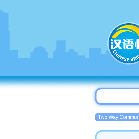
Two Way Commu