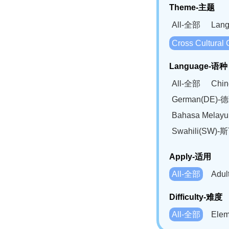
Theme-主题
All-全部
Lan
Cross Cultur
Language-语种
All-全部
Chi
German(DE)-
Bahasa Mela
Swahili(SW
Apply-适用
All-全部
Adu
Difficulty-难度
All-全部
Ele