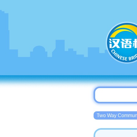
Two Way Commu