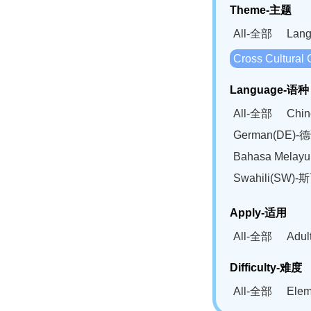
Theme-主题
All-全部
Lan
Cross Cultur
Language-语种
All-全部
Chi
German(DE)-
Bahasa Mela
Swahili(SW
Apply-适用
All-全部
Adu
Difficulty-难度
All-全部
Ele