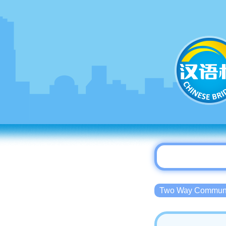
Two Way Commu