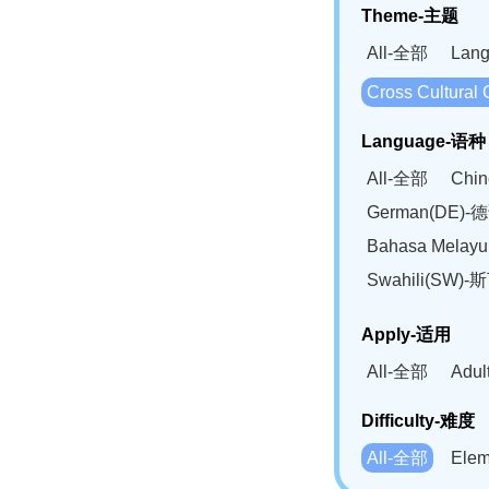
Theme-主题
All-全部
Lan
Cross Cultur
Language-语种
All-全部
Chi
German(DE)-
Bahasa Mela
Swahili(SW
Apply-适用
All-全部
Adu
Difficulty-难度
All-全部
Ele