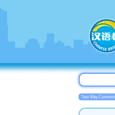
Two Way Commu