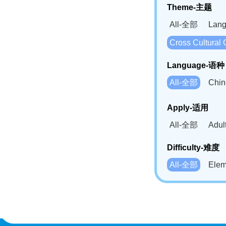
Theme-主题
All-全部
Lan
Cross Cultur
Language-语种
All-全部
Chi
German(DE)-
Apply-适用
Bahasa Mela
All-全部
Adu
Swahili(SW
Difficulty-难度
All-全部
Ele