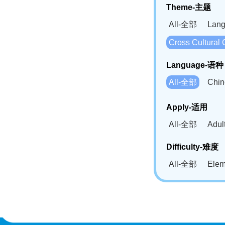
Theme-主题
All-全部
Lan
Cross Cultur
Language-语种
All-全部
Chi
German(DE)-
Apply-适用
Bahasa Mela
All-全部
Adu
Swahili(SW
Difficulty-难度
All-全部
Ele