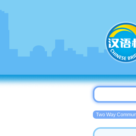
Two Way Commu