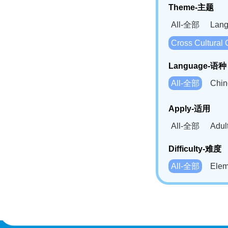
Theme-主题
All-全部
Lan
Cross Cultur
Language-语种
All-全部
Chi
German(DE)-
Apply-适用
Bahasa Mela
All-全部
Adu
Swahili(SW
Difficulty-难度
All-全部
Ele