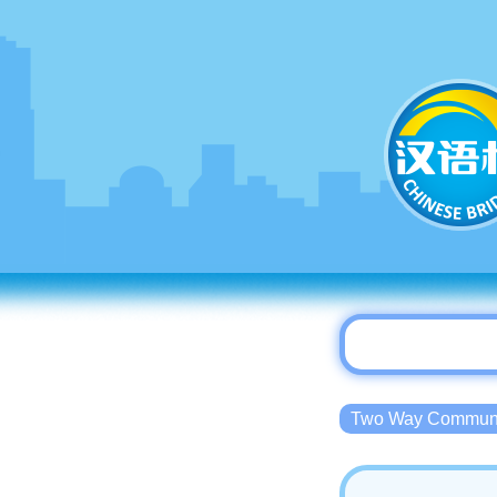
Two Way Commu