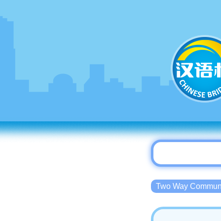
Two Way Commu