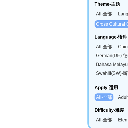
Theme-主题
All-全部
Lan
Cross Cultur
Language-语种
All-全部
Chi
German(DE)-
Bahasa Mela
Swahili(SW
Apply-适用
All-全部
Adu
Difficulty-难度
All-全部
Ele