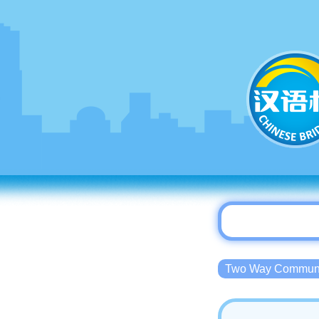
Two Way Commu