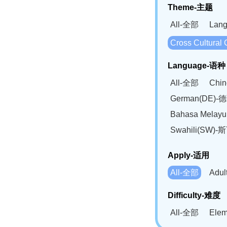
Theme-主题
All-全部
Lan
Cross Cultur
Language-语种
All-全部
Chi
German(DE)-
Bahasa Mela
Swahili(SW
Apply-适用
All-全部
Adu
Difficulty-难度
All-全部
Ele