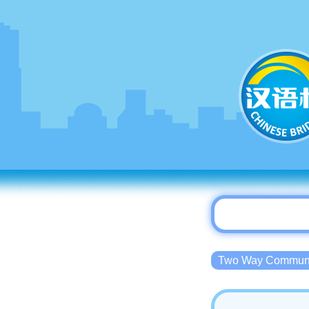
Two Way Commu