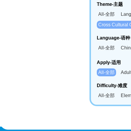
Theme-主题
All-全部
Lan
Cross Cultur
Language-语种
All-全部
Chi
German(DE)-
Apply-适用
Bahasa Mela
All-全部
Adu
Swahili(SW
Difficulty-难度
All-全部
Ele