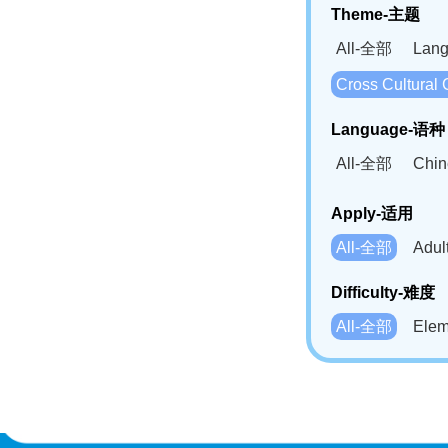
Theme-主题
All-全部
Lan
Cross Cultur
Language-语种
All-全部
Chi
German(DE)-
Apply-适用
Bahasa Mela
All-全部
Adu
Swahili(SW
Difficulty-难度
All-全部
Ele