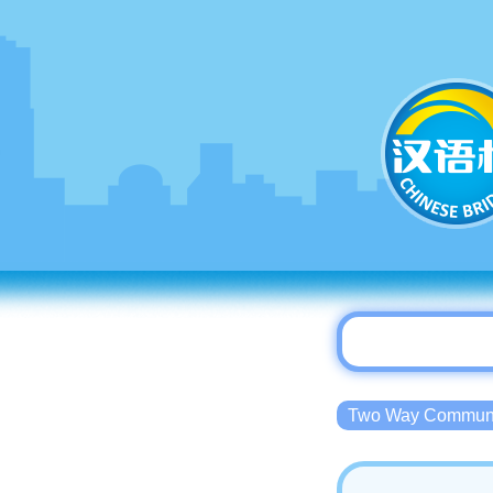
Two Way Commu