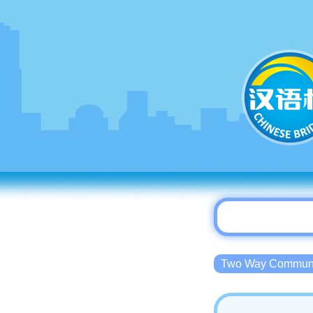
Two Way Commu