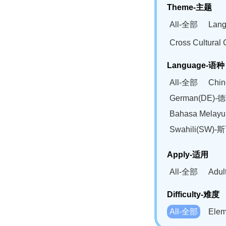
Theme-主题
All-全部
Lan
Cross Cultur
Language-语种
All-全部
Chi
German(DE)-
Bahasa Mela
Swahili(SW
Apply-适用
All-全部
Adu
Difficulty-难度
All-全部
Ele