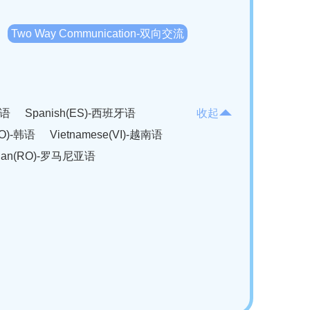
Two Way Communication-双向交流
法语
Spanish(ES)-西班牙语
收起
KO)-韩语
Vietnamese(VI)-越南语
ian(RO)-罗马尼亚语