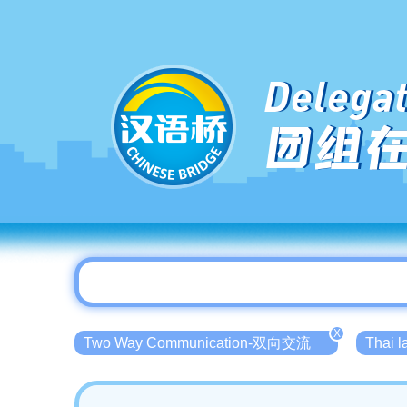
Delegat
团组
X
Two Way Communication-双向交流
Thai 