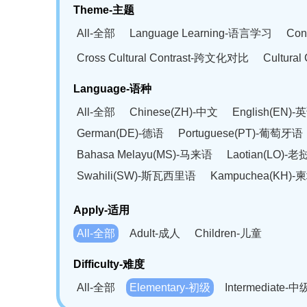
Theme-主题
All-全部
Language Learning-语言学习
Con
Cross Cultural Contrast-跨文化对比
Cultura
Language-语种
All-全部
Chinese(ZH)-中文
English(EN)-
German(DE)-德语
Portuguese(PT)-葡萄牙语
Bahasa Melayu(MS)-马来语
Laotian(LO)-
Swahili(SW)-斯瓦西里语
Kampuchea(KH)
Apply-适用
All-全部
Adult-成人
Children-儿童
Difficulty-难度
All-全部
Elementary-初级
Intermediate-中