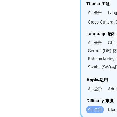
Theme-主题
All-全部
Lan
Cross Cultur
Language-语种
All-全部
Chi
German(DE)-
Bahasa Mela
Swahili(SW
Apply-适用
All-全部
Adu
Difficulty-难度
All-全部
Ele