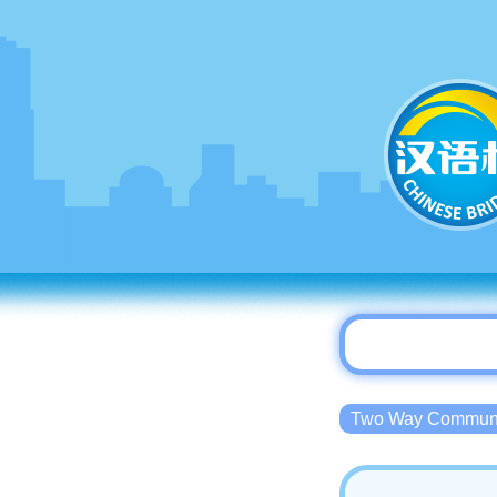
Two Way Commu