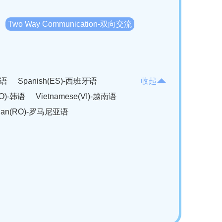
Two Way Communication-双向交流
法语
Spanish(ES)-西班牙语
收起
KO)-韩语
Vietnamese(VI)-越南语
ian(RO)-罗马尼亚语