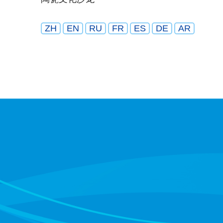
ZH
EN
RU
FR
ES
DE
AR