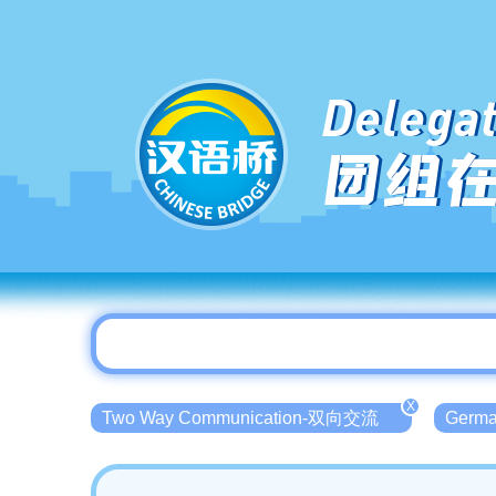
Delegat
团组
X
Two Way Communication-双向交流
Germ