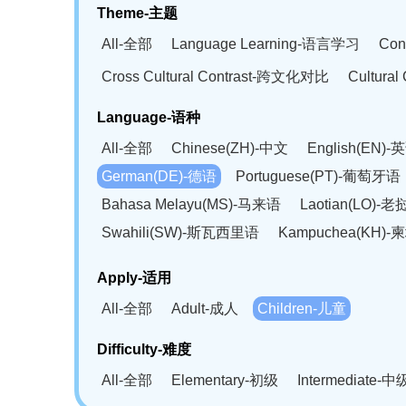
Theme-主题
All-全部
Language Learning-语言学习
Con
Cross Cultural Contrast-跨文化对比
Cultura
Language-语种
All-全部
Chinese(ZH)-中文
English(EN)-
German(DE)-德语
Portuguese(PT)-葡萄牙语
Bahasa Melayu(MS)-马来语
Laotian(LO)-
Swahili(SW)-斯瓦西里语
Kampuchea(KH)
Apply-适用
All-全部
Adult-成人
Children-儿童
Difficulty-难度
All-全部
Elementary-初级
Intermediate-中