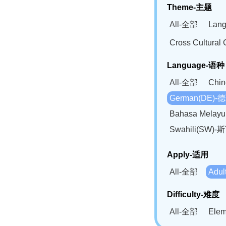
Theme-主题
All-全部
Lan
Cross Cultur
Language-语种
All-全部
Chi
German(DE)-
Bahasa Mela
Swahili(SW
Apply-适用
All-全部
Adu
Difficulty-难度
All-全部
Ele