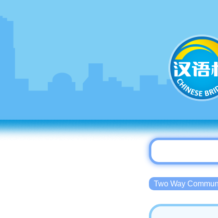
Two Way Commu