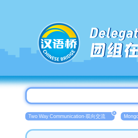
Delegat
团组
X
Two Way Communication-双向交流
Mong