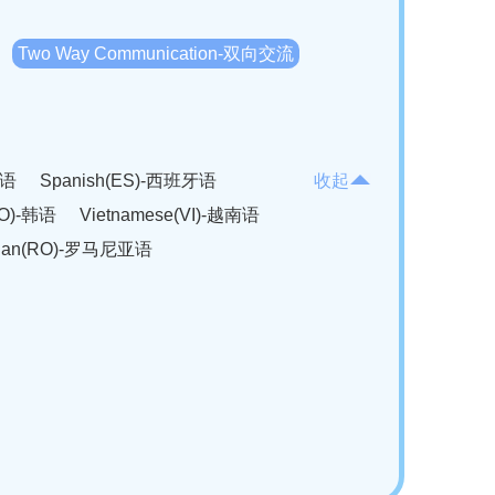
Two Way Communication-双向交流
法语
Spanish(ES)-西班牙语
收起
KO)-韩语
Vietnamese(VI)-越南语
ian(RO)-罗马尼亚语