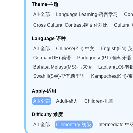
Theme-主题
All-全部
Language Learning-语言学习
Con
Cross Cultural Contrast-跨文化对比
Cultura
Language-语种
All-全部
Chinese(ZH)-中文
English(EN)-
German(DE)-德语
Portuguese(PT)-葡萄牙语
Bahasa Melayu(MS)-马来语
Laotian(LO)-
Swahili(SW)-斯瓦西里语
Kampuchea(KH)
Apply-适用
All-全部
Adult-成人
Children-儿童
Difficulty-难度
All-全部
Elementary-初级
Intermediate-中