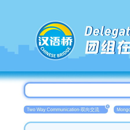
Delegat
团组
X
Two Way Communication-双向交流
Mong