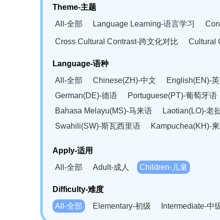
Theme-主题
All-全部
Language Learning-语言学习
Con
Cross Cultural Contrast-跨文化对比
Cultura
Language-语种
All-全部
Chinese(ZH)-中文
English(EN)-
German(DE)-德语
Portuguese(PT)-葡萄牙语
Bahasa Melayu(MS)-马来语
Laotian(LO)-
Swahili(SW)-斯瓦西里语
Kampuchea(KH)
Apply-适用
All-全部
Adult-成人
Children-儿童
Difficulty-难度
All-全部
Elementary-初级
Intermediate-中