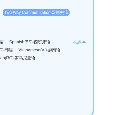
Two Way Communication-双向交流
法语
Spanish(ES)-西班牙语
收起
KO)-韩语
Vietnamese(VI)-越南语
ian(RO)-罗马尼亚语