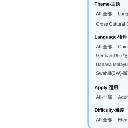
Theme-主题
All-全部
Lan
Cross Cultur
Language-语种
All-全部
Chi
German(DE)-
Bahasa Mela
Swahili(SW
Apply-适用
All-全部
Adu
Difficulty-难度
All-全部
Ele