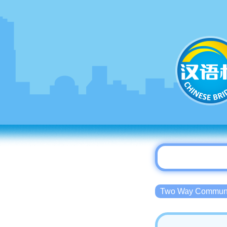
Two Way Commu