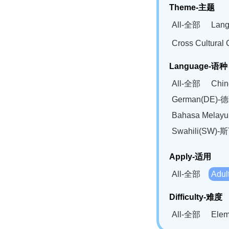
Theme-主题
All-全部
Lan
Cross Cultur
Language-语种
All-全部
Chi
German(DE)-
Bahasa Mela
Swahili(SW
Apply-适用
All-全部
Adu
Difficulty-难度
All-全部
Ele