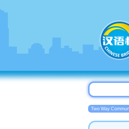
Two Way Commu