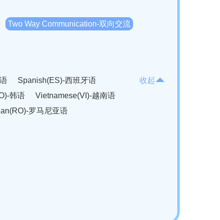
Two Way Communication-双向交流
法语
Spanish(ES)-西班牙语
收起
KO)-韩语
Vietnamese(VI)-越南语
ian(RO)-罗马尼亚语