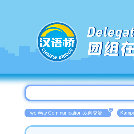
Delegat
团组
X
Two Way Communication-双向交流
Kamp