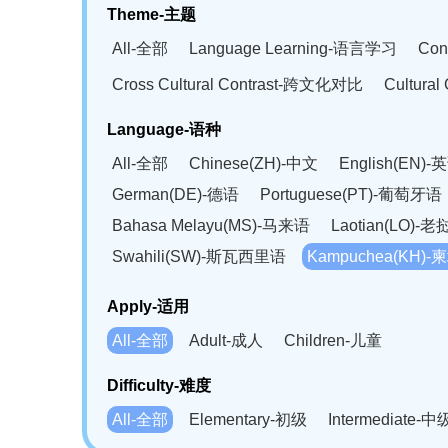
Theme-主题
All-全部
Language Learning-语言学习
Con
Cross Cultural Contrast-跨文化对比
Cultura
Language-语种
All-全部
Chinese(ZH)-中文
English(EN)-
German(DE)-德语
Portuguese(PT)-葡萄牙语
Bahasa Melayu(MS)-马来语
Laotian(LO)-
Swahili(SW)-斯瓦西里语
Kampuchea(KH)
Apply-适用
All-全部
Adult-成人
Children-儿童
Difficulty-难度
All-全部
Elementary-初级
Intermediate-中